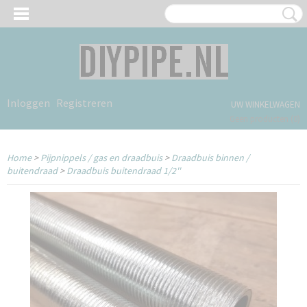
Inloggen
Registreren
UW WINKELWAGEN
Geen producten
(0)
Home
>
Pijpnippels / gas en draadbuis
>
Draadbuis binnen /
buitendraad
>
Draadbuis buitendraad 1/2''