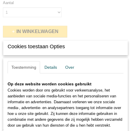
Aantal
IN WINKELWAGEN
Cookies toestaan Opties
Specificaties
Productcode
Omschrijving
424-1514
Toestemming
Details
Over
Buis met 1/2'' buitendraad.
Elektrolytisch verzinkt staal.
Op deze website worden cookies gebruikt
Voorzien van 1/2'' draad over de gehele lengte.
Cookies worden door ons gebruikt voor verkeersanalyse, het
Te bestellen per cm.
aanbieden van sociale media-functies en het personaliseren van
Draadbuis: €0,42/mtr.
informatie en advertenties. Daarnaast verlenen we onze sociale
Zaagkosten: €1,25 / lengte.
media-, advertentie- en analysepartners toegang tot informatie over
hoe u onze site gebruikt. Zij kunnen deze informatie gebruiken in
Maximale lengte voor standaard verzending is 150cm.
combinatie met andere gegevens die zij mogelijk hebben verzameld
Indien langere lengtes nodig (max 2mtr.) stuur een mail met de
door uw gebruik van hun diensten of die u hen hebt verstrekt.
info@diypipe.nl
wensen: