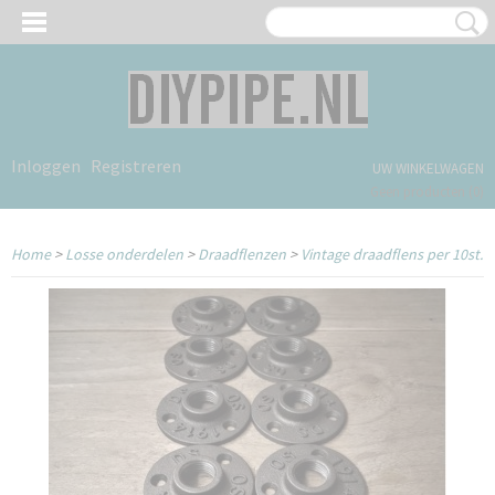
Inloggen
Registreren
UW WINKELWAGEN
Geen producten
(0)
Home
>
Losse onderdelen
>
Draadflenzen
>
Vintage draadflens per 10st.