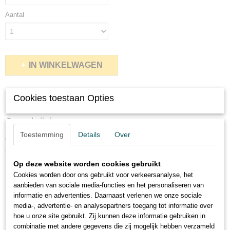
Aantal
IN WINKELWAGEN
Specificaties
Cookies toestaan Opties
Productcode
Omschrijving
414-274
Toestemming
Details
Over
Gietijzeren Vintage draadflenzen per 10 stuks te bestellen in diverse
maten:
Op deze website worden cookies gebruikt
Maat
doorsnede in mm
aantal montage gaten
Cookies worden door ons gebruikt voor verkeersanalyse, het
duims
aanbieden van sociale media-functies en het personaliseren van
1/2''
65
3
informatie en advertenties. Daarnaast verlenen we onze sociale
3/4''
media-, advertentie- en analysepartners toegang tot informatie over
70
3
hoe u onze site gebruikt. Zij kunnen deze informatie gebruiken in
1''
85
4
combinatie met andere gegevens die zij mogelijk hebben verzameld
1 1/4''
100
4