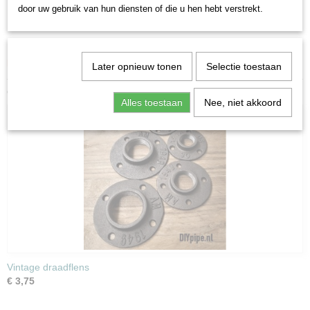
door uw gebruik van hun diensten of die u hen hebt verstrekt.
1 1/2''
100
4
Bijpassende zwarte flenskopschroeven zijn te bestellen bij de
benodigdheden
.
Later opnieuw tonen
Selectie toestaan
Ook interessant
Alles toestaan
Nee, niet akkoord
Vintage draadflens
€ 3,75