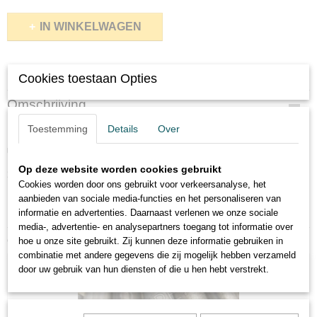
IN WINKELWAGEN
Specificaties
Cookies toestaan Opties
Productcode
Omschrijving
506-1718
Toestemming
Details
Over
Dubbele nippel onbehandeld
Uitlopend artikel:
Op deze website worden cookies gebruikt
1 1/4'' voorraad 6st.
Cookies worden door ons gebruikt voor verkeersanalyse, het
aanbieden van sociale media-functies en het personaliseren van
informatie en advertenties. Daarnaast verlenen we onze sociale
media-, advertentie- en analysepartners toegang tot informatie over
Ook interessant
hoe u onze site gebruikt. Zij kunnen deze informatie gebruiken in
combinatie met andere gegevens die zij mogelijk hebben verzameld
door uw gebruik van hun diensten of die u hen hebt verstrekt.