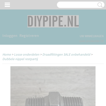
Inloggen
Registreren
UW WINKELWAGEN
Geen producten
(0)
Home
>
Losse onderdelen
>
Draadfittingen SALE onbehandeld
>
Dubbele nippel restpartij