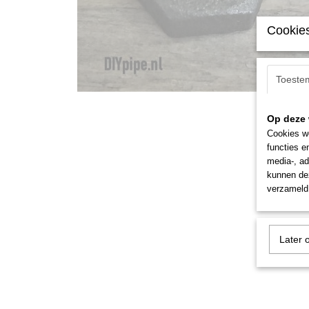
Cookies
Toeste
Op deze 
Cookies wo
functies e
media-, ad
kunnen dez
verzameld 
Later 