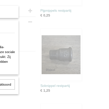
Pijpnippels restpartij
€ 0,25
ia-
nze sociale
ikt. Zij
hebben
akkoord
Soknippel restpartij
€ 1,25