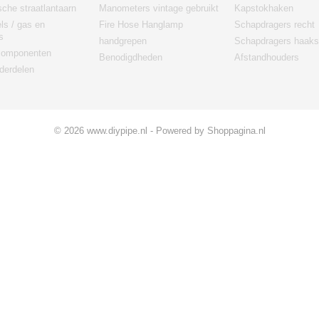
sche straatlantaarn
Manometers vintage gebruikt
Kapstokhaken
els / gas en
Fire Hose Hanglamp
Schapdragers recht
s
handgrepen
Schapdragers haaks
 componenten
Benodigdheden
Afstandhouders
derdelen
© 2026 www.diypipe.nl - Powered by Shoppagina.nl