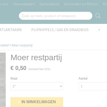
r ons
Voorwaarden
Gastenboek
Verzenden en Retour
Ma
AATLANTAARN
PIJPNIPPELS / GAS EN DRAADBUIS
+
andeld
>
Moer restpartij
Moer restpartij
€ 0,50
(inclusief btw 21%)
Maat
Aantal
IN WINKELWAGEN