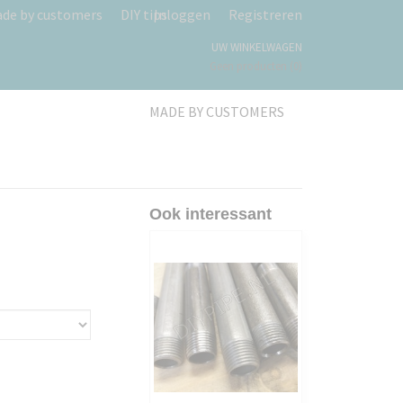
de by customers
DIY tips
Inloggen
Registreren
UW WINKELWAGEN
Geen producten
(0)
MADE BY CUSTOMERS
Ook interessant