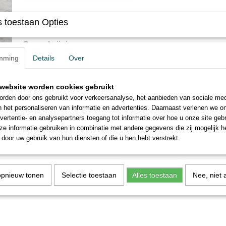
Specificaties
 toestaan Opties
Productcode
339-102
Omschrijving
mming
Details
Over
Moer onbehandeld
Uitlopend artikel:
website worden cookies gebruikt
Moer 2'' voorraad 66st.
rden door ons gebruikt voor verkeersanalyse, het aanbieden van sociale med
n het personaliseren van informatie en advertenties. Daarnaast verlenen we o
vertentie- en analysepartners toegang tot informatie over hoe u onze site gebru
e informatie gebruiken in combinatie met andere gegevens die zij mogelijk 
door uw gebruik van hun diensten of die u hen hebt verstrekt.
opnieuw tonen
Selectie toestaan
Alles toestaan
Nee, niet 