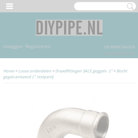
Inloggen
Registreren
UW WINKELWAGEN
Geen producten
(0)
Home
>
Losse onderdelen
>
Draadfittingen SALE geggalv. 1''
>
Bocht
gegalvaniseerd 1'' restpartij