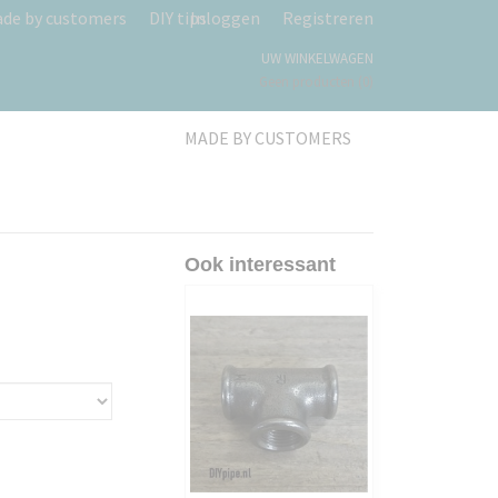
de by customers
DIY tips
Inloggen
Registreren
UW WINKELWAGEN
Geen producten
(0)
MADE BY CUSTOMERS
Ook interessant