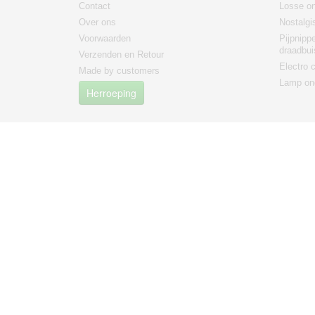
Contact
Losse on
Over ons
Nostalgi
Voorwaarden
Pijpnipp
draadbui
Verzenden en Retour
Electro
Made by customers
Lamp on
Herroeping