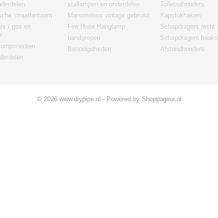
derdelen
stallampen en onderdelen
Toiletrolhouders
sche straatlantaarn
Manometers vintage gebruikt
Kapstokhaken
els / gas en
Fire Hose Hanglamp
Schapdragers recht
s
handgrepen
Schapdragers haaks
 componenten
Benodigdheden
Afstandhouders
derdelen
© 2026 www.diypipe.nl - Powered by Shoppagina.nl