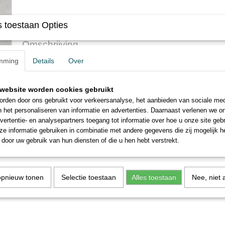
Specificaties
 toestaan Opties
Productcode
316-21
Omschrijving
mming
Details
Over
Sokverloop
onbehandeld
website worden cookies gebruikt
rden door ons gebruikt voor verkeersanalyse, het aanbieden van sociale med
n het personaliseren van informatie en advertenties. Daarnaast verlenen we o
vertentie- en analysepartners toegang tot informatie over hoe u onze site gebru
e informatie gebruiken in combinatie met andere gegevens die zij mogelijk 
door uw gebruik van hun diensten of die u hen hebt verstrekt.
opnieuw tonen
Selectie toestaan
Alles toestaan
Nee, niet 