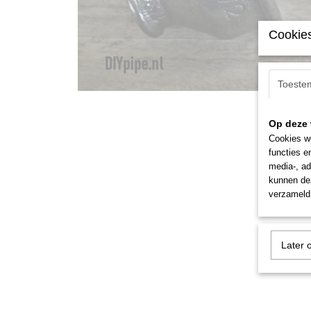
Cookies
Toeste
Op deze 
Cookies wo
functies e
media-, ad
kunnen dez
verzameld 
Later 