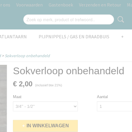
r ons
Voorwaarden
Gastenboek
Verzenden en Retour
Ma
AATLANTAARN
PIJPNIPPELS / GAS EN DRAADBUIS
+
d
>
Sokverloop onbehandeld
Sokverloop onbehandeld
€ 2,00
(inclusief btw 21%)
Maat
Aantal
IN WINKELWAGEN