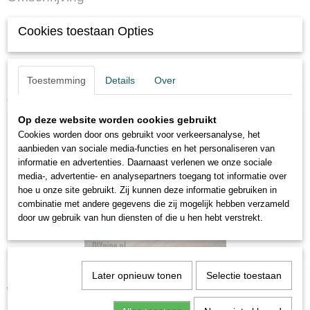
Kraanschakelaar ingebouwd in een 3/4'' onbehandelde metalen T-stuk.
Cookies toestaan Opties
Schakelaar is geschikt voor 230V 3A (maximaal 690Watt)
Toestemming
Details
Over
Ook interessant
Op deze website worden cookies gebruikt
Cookies worden door ons gebruikt voor verkeersanalyse, het
aanbieden van sociale media-functies en het personaliseren van
informatie en advertenties. Daarnaast verlenen we onze sociale
media-, advertentie- en analysepartners toegang tot informatie over
hoe u onze site gebruikt. Zij kunnen deze informatie gebruiken in
combinatie met andere gegevens die zij mogelijk hebben verzameld
door uw gebruik van hun diensten of die u hen hebt verstrekt.
Draaischakelaar in kap 1/2''
Later opnieuw tonen
Selectie toestaan
€ 5,50