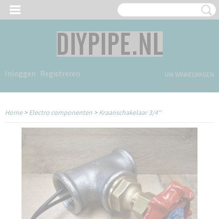
Inloggen
Registreren
UW WINKELWAGEN
Geen producten
(0)
Home
>
Electro componenten
>
Kraanschakelaar 3/4''