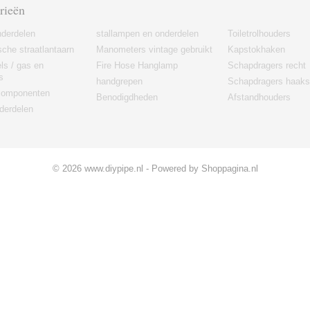
rieën
derdelen
stallampen en onderdelen
Toiletrolhouders
sche straatlantaarn
Manometers vintage gebruikt
Kapstokhaken
els / gas en
Fire Hose Hanglamp
Schapdragers recht
s
handgrepen
Schapdragers haaks
 componenten
Benodigdheden
Afstandhouders
derdelen
© 2026 www.diypipe.nl - Powered by Shoppagina.nl