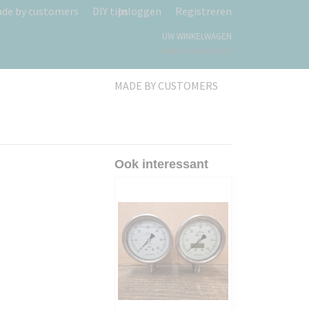
de by customers
DIY tips
Inloggen
Registreren
UW WINKELWAGEN
Geen producten
(0)
MADE BY CUSTOMERS
Ook interessant