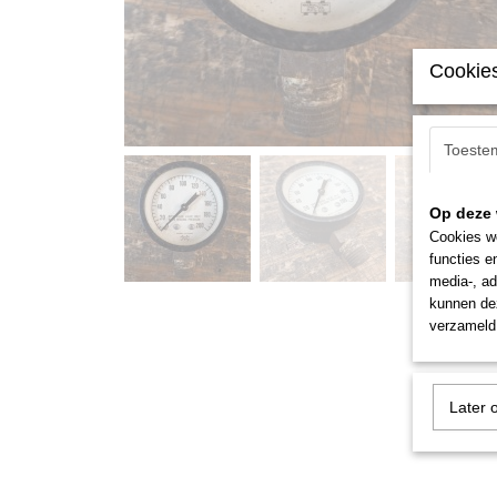
Cookies
Toeste
Op deze 
Cookies wo
functies e
media-, ad
kunnen dez
verzameld 
Later 