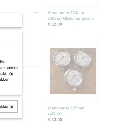
Manometer 110mm
(60bar) Glyserine gevuld
€ 12,00
ia-
nze sociale
ikt. Zij
hebben
akkoord
Manometer 105mm
(40bar)
€ 12,00