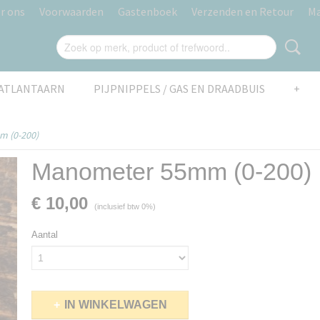
r ons
Voorwaarden
Gastenboek
Verzenden en Retour
Ma
AATLANTAARN
PIJPNIPPELS / GAS EN DRAADBUIS
+
 (0-200)
Manometer 55mm (0-200)
€ 10,00
(inclusief btw 0%)
Aantal
IN WINKELWAGEN