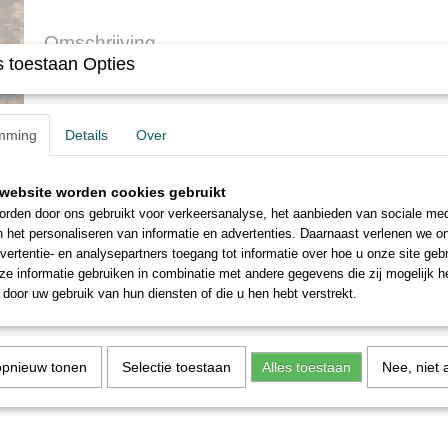
Omschrijving
 toestaan Opties
Vintage Air pressure manometer.
Werking onbekent.
mming
Details
Over
Doorsnede kast 55mm.
Maat aansluiting onbekent.
website worden cookies gebruikt
Nog 1st aanwezig.
rden door ons gebruikt voor verkeersanalyse, het aanbieden van sociale med
n het personaliseren van informatie en advertenties. Daarnaast verlenen we o
vertentie- en analysepartners toegang tot informatie over hoe u onze site gebru
e informatie gebruiken in combinatie met andere gegevens die zij mogelijk 
door uw gebruik van hun diensten of die u hen hebt verstrekt.
opnieuw tonen
Selectie toestaan
Alles toestaan
Nee, niet 